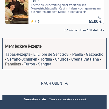
Tour
Erlerne die Zubereitung einer traditionellen
Meeresfrüchtepaella. Kauf mit dem Koch gemeinsam
die Zutaten auf dem Markt La Boqueria ein.
Ab
65,00 €
4.6
Wir benutzen Affiliate-Links
Mehr leckere Rezepte
Tapas-Rezepte
-
El Llibre de Sent Soví
-
Paella
-
Gazpacho
-
Serrano-Schinken
-
Tortilla
-
Churros
-
Crema Catalana
-
Panellets -
Turron
-
Sangría
NACH OBEN
Barcelona.de
- Einfach mehr erleben!
Kontakt