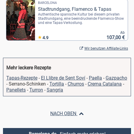
BARCELONA
Stadtrundgang, Flamenco & Tapas
Authentische spanische Kultur bei diesem privaten
Stadtrundgang, eine beeindruckende Flamenco-Show
und eine Tapas-Verkostung.
Ab
107,00 €
4.9
Wir benutzen Affiliate-Links
Mehr leckere Rezepte
Tapas-Rezepte
-
El Llibre de Sent Soví
-
Paella
-
Gazpacho
- Serrano-Schinken -
Tortilla
-
Churros
-
Crema Catalana
-
Panellets
-
Turron
-
Sangría
NACH OBEN